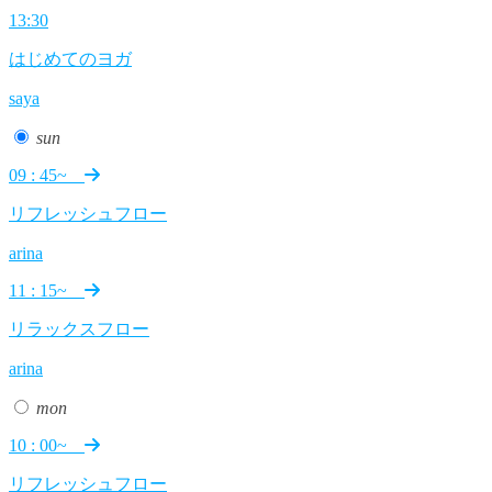
13:30
はじめてのヨガ
saya
sun
09 : 45~
リフレッシュフロー
arina
11 : 15~
リラックスフロー
arina
mon
10 : 00~
リフレッシュフロー