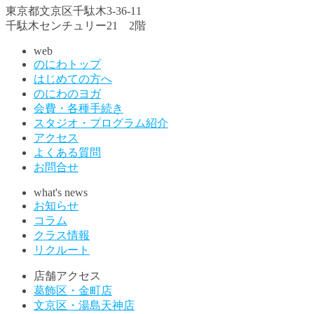
東京都文京区千駄木3-36-11
千駄木センチュリー21 2階
web
のにわトップ
はじめての方へ
のにわのヨガ
会費・各種手続き
スタジオ・プログラム紹介
アクセス
よくある質問
お問合せ
what's news
お知らせ
コラム
クラス情報
リクルート
店舗アクセス
葛飾区・金町店
文京区・湯島天神店