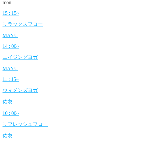
mon
15 : 15~
リラックスフロー
MAYU
14 : 00~
エイジングヨガ
MAYU
11 : 15~
ウィメンズヨガ
佑衣
10 : 00~
リフレッシュフロー
佑衣