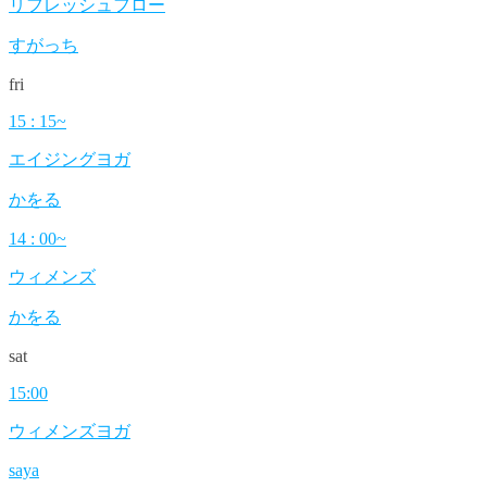
リフレッシュフロー
すがっち
fri
15 : 15~
エイジングヨガ
かをる
14 : 00~
ウィメンズ
かをる
sat
15:00
ウィメンズヨガ
saya