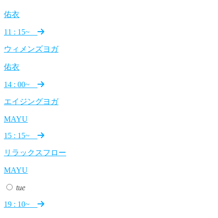
佑衣
11 : 15~
ウィメンズヨガ
佑衣
14 : 00~
エイジングヨガ
MAYU
15 : 15~
リラックスフロー
MAYU
tue
19 : 10~