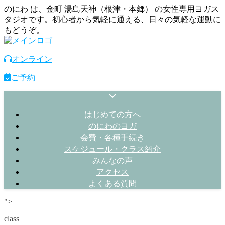
のにわ は、金町 湯島天神（根津・本郷） の女性専用ヨガス
タジオです。初心者から気軽に通える、日々の気軽な運動に
もどうぞ。
オンライン
ご予約
はじめての方へ
のにわのヨガ
会費・各種手続き
スケジュール・クラス紹介
みんなの声
アクセス
よくある質問
">
class