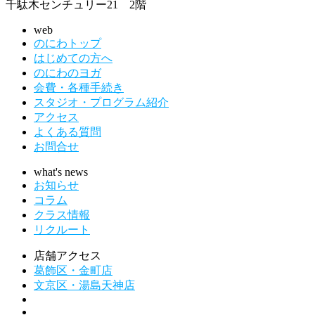
千駄木センチュリー21 2階
web
のにわトップ
はじめての方へ
のにわのヨガ
会費・各種手続き
スタジオ・プログラム紹介
アクセス
よくある質問
お問合せ
what's news
お知らせ
コラム
クラス情報
リクルート
店舗アクセス
葛飾区・金町店
文京区・湯島天神店