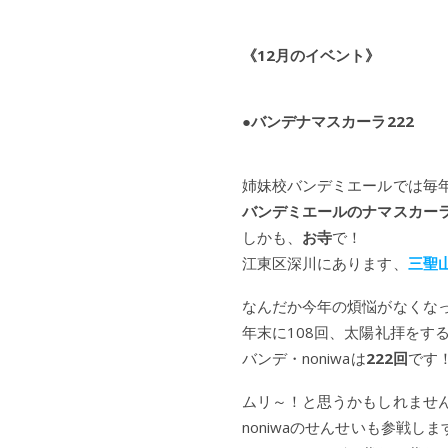
《12月のイベント》
●バンデナマスカーラ222
姉妹校バンデミエールでは毎
バンデミエールのナマスカーラ
しかも、
お寺
で！
江東区深川にあります、
三聖
なんだか今年の煩悩がなくな
年末に108回、太陽礼拝をす
バンデ・noniwaは
222回
です
ムリ～！と思うかもしれませ
noniwaのせんせいも参戦しま