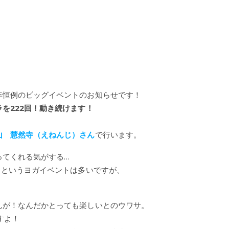
年恒例のビッグイベントのお知らせです！
を222回！動き続けます！
山 慧然寺（えねんじ）さん
で行います。
ってくれる気がする…
るというヨガイベントは多いですが、
！
んが！なんだかとっても楽しいとのウワサ。
すよ！