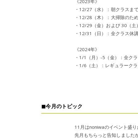
《2023年》
・12/27（水）：朝クラス
・12/28（木）：大掃除の
・12/29（金）および 30
・12/31（日）：全クラス休
《2024年》
・1/1（月）-5（金）：全
・1/6（土）：レギュラーク
◼︎今月のトピック
11月はnoniwaのイベント盛
先月もちらっと告知しました