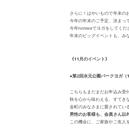
さらに！はやいもので年末の
今年の年末のご予定、決まっ
今年noniwaでヨガをして
年末のビッグイベントも、み
《11月のイベント》
●
第2回水元公園パークヨガ（11/3
こちらもまだまだお申込み受
秋を心から味わえる、すてき
金町のみなさまに愛されてい
男性のお客様も、会員さん以
この機会に、ご家族やご友人