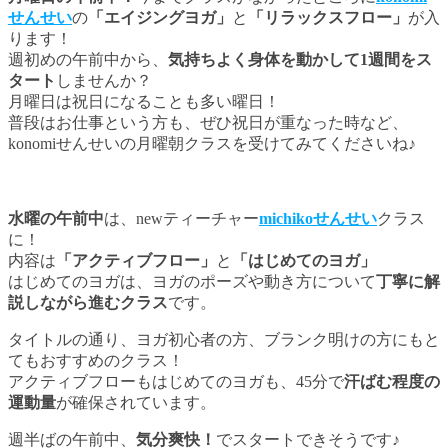
せんせい
の
「エイジングヨガ」
と
「リラックスフロー」
が入
ります！
週初めの午前中から、
気持ちよく身体を動かして1週間をス
タート
しませんか？
月曜日は祝日になることも多い曜日！
普段はお仕事という方も、ぜひ祝日が重なった時など、
konomiせんせいの月曜朝クラスを受けてみてくださいね♪
水曜の午前中
は、newティーチャー
michikoせんせい
クラス
に！
内容は
「アクティブフロー」
と
「はじめてのヨガ」
はじめてのヨガは、ヨガのポーズや動き方について
丁寧に解
説しながら進むクラス
です。
タイトルの通り、ヨガ初心者の方、ブランク明けの方にもと
てもおすすめのクラス！
アクティブフローもはじめてのヨガも、45分で
汗ばむ程度の
運動量
が確保されています。
週半ばの午前中、
気分爽快！
でスタートできそうです♪