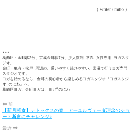
（ writer / miho ）
***

葛飾区・金町駅2分、京成金町駅7分、少人数制 常温 女性専用 ヨガスタ
ジオ。

金町・亀有・松戸 周辺の、通いやすく続けやすい、常温で行うヨガ専門
スタジオです。

ヨガを始めるなら、金町の初心者から楽しめるヨガスタジオ『ヨガスタジ
オ のにわ』へ。

葛飾区ヨガ、金町ヨガは、ヨガ”のにわ
前
【新月断食】デトックスの春！アーユルヴェーダ理念のショ
ート断食にチャレンジ♪
最近