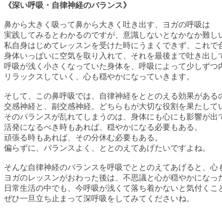
《深い呼吸・自律神経のバランス》
鼻から大きく吸って鼻から大きく吐き出す、ヨガの呼吸は
実践してみるとわかるのですが、意識しないとなかなか難し
私自身はじめてレッスンを受けた時にうまくできず、これで
身体いっぱいに空気を取り入れて、それを最後まで吐き出し
呼吸が浅く小さくなっていた身体を、呼吸によって少しずつ
リラックスしていく、心も穏やかになっていきます。
そして、この鼻呼吸では、自律神経をととのえる効果がある
交感神経と、副交感神経。どちらもが大切な役割を果たして
そのバランスが乱れてしまうのは、身体にも心にも影響が出
活発になるべき時もあれば、穏やかになる必要もある。
頑張る時もあれば、その分休む必要もある。
偏らずに、バランスよく、ととのえてあげたいですよね。
そんな自律神経のバランスを呼吸でととのえてあげると、心
ヨガのレッスンがおわった後は、不思議と心が穏やかになっ
日常生活の中でも、今呼吸が浅くて落ち着かないと気付くこ
ぜひ一旦立ち止まって深呼吸をしてみてくださいね。