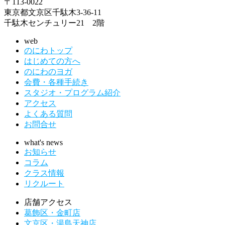
〒113-0022
東京都文京区千駄木3-36-11
千駄木センチュリー21 2階
web
のにわトップ
はじめての方へ
のにわのヨガ
会費・各種手続き
スタジオ・プログラム紹介
アクセス
よくある質問
お問合せ
what's news
お知らせ
コラム
クラス情報
リクルート
店舗アクセス
葛飾区・金町店
文京区・湯島天神店