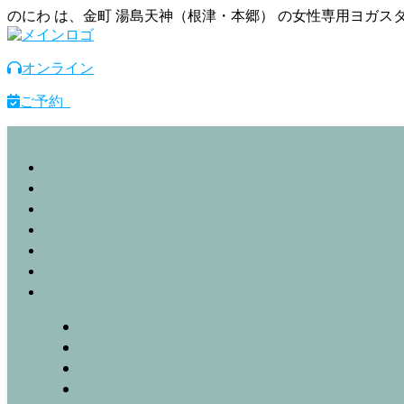
のにわ は、金町 湯島天神（根津・本郷） の女性専用ヨガ
オンライン
ご予約