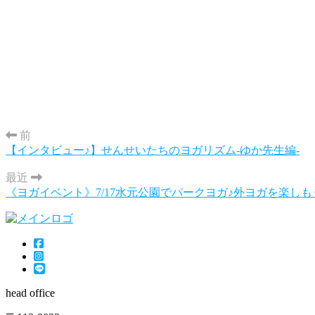
前
【インタビュー♪】せんせいたちのヨガリズム-ゆか先生編-
最近
《ヨガイベント》7/17水元公園でパークヨガ♪外ヨガを楽しも
head office