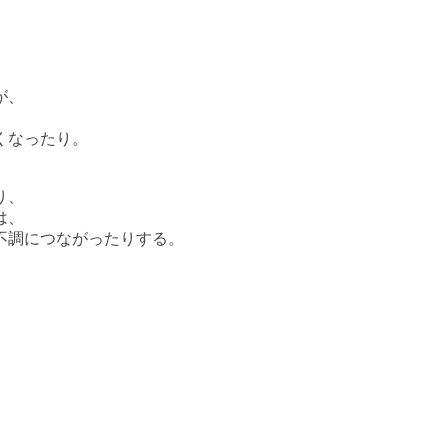
が、
くなったり。
り、
は、
不調につながったりする。
。