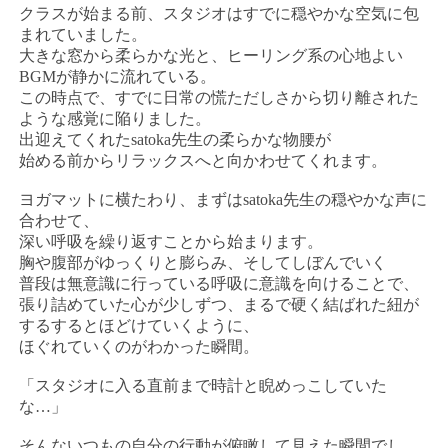
クラスが始まる前、スタジオはすでに穏やかな空気に包
まれていました。
大きな窓から柔らかな光と、ヒーリング系の心地よい
BGMが静かに流れている。
この時点で、すでに日常の慌ただしさから切り離された
ような感覚に陥りました。
出迎えてくれたsatoka先生の柔らかな物腰が
始める前からリラックスへと向かわせてくれます。
ヨガマットに横たわり、まずはsatoka先生の穏やかな声に
合わせて、
深い呼吸を繰り返すことから始まります。
胸や腹部がゆっくりと膨らみ、そしてしぼんでいく
普段は無意識に行っている呼吸に意識を向けることで、
張り詰めていた心が少しずつ、まるで硬く結ばれた紐が
するするとほどけていくように、
ほぐれていくのがわかった瞬間。
「スタジオに入る直前まで時計と睨めっこしていた
な…」
そんないつもの自分の行動が俯瞰して見えた瞬間でし