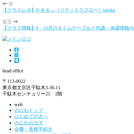
前
【クラスレポ】かをる→《リラックスフロー》satoka
最近
【クラス情報】9・10月のタイムテーブルと代講・休講情報(9/1
head office
〒113-0022
東京都文京区千駄木3-36-11
千駄木センチュリー21 2階
web
のにわトップ
はじめての方へ
のにわのヨガ
会費・各種手続き