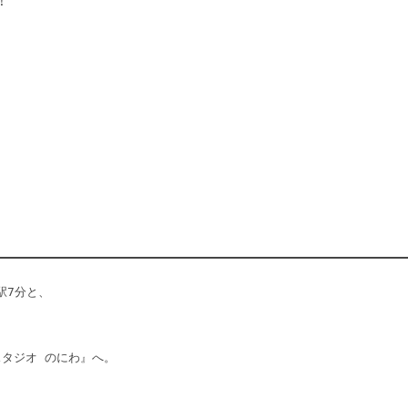
！
7分と、

タジオ のにわ』へ。
