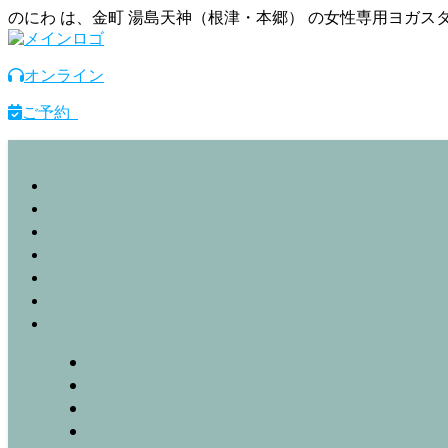
のにわ は、金町 湯島天神（根津・本郷） の女性専用ヨガ
オンライン
ご予約