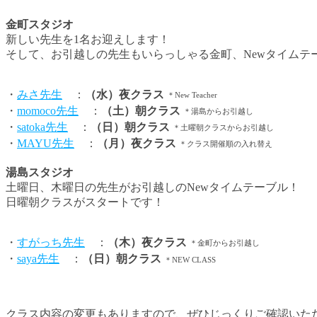
金町スタジオ
新しい先生を1名お迎えします！
そして、お引越しの先生もいらっしゃる金町、Newタイムテ
・
みさ先生
：
（水）夜クラス
＊New Teacher
・
momoco先生
：
（土）朝クラス
＊湯島からお引越し
・
satoka先生
：
（日）朝クラス
＊土曜朝クラスからお引越し
・
MAYU先生
：
（月）夜クラス
＊クラス開催順の入れ替え
湯島スタジオ
土曜日、木曜日の先生がお引越しのNewタイムテーブル！
日曜朝クラスがスタートです！
・
すがっち先生
：
（木）夜クラス
＊金町からお引越し
・
saya先生
：
（日）朝クラス
＊NEW CLASS
クラス内容の変更もありますので、ぜひじっくりご確認いた