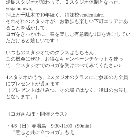
湯島スタジオが加わって、２スタジオ体制となった、
yoga noniwa。
押上と千駄木で10年続く、姉妹校vendemiaire。
それぞれのスタジオが、お散歩も楽しい下町エリアにあ
ることを活かして、
ヨガをきっかけに、春を楽しむ有意義な1日を過ごしてい
ただけると嬉しいです！
いつものスタジオでのクラスはもちろん、
この機会にぜひ、お得なキャンペーンチケットを使っ
て、全スタジオでのヨガを受け比べてみてください♪
4スタジオのうち、2スタジオのクラスにご参加の方全員
にプレゼントが貰えます！
（プレゼントはひみつ。その場ではなく、後日のお渡し
となります。）
《ヨガさんぽ・開催クラス》
・4/6（日）＠湯島 9:30-11:00（90min）
『意志と共に立つヨガ』もえ