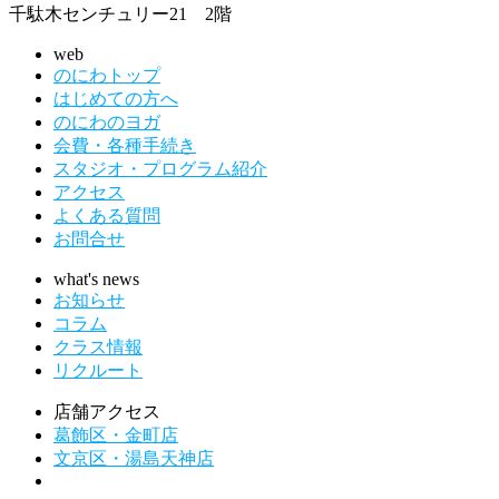
千駄木センチュリー21 2階
web
のにわトップ
はじめての方へ
のにわのヨガ
会費・各種手続き
スタジオ・プログラム紹介
アクセス
よくある質問
お問合せ
what's news
お知らせ
コラム
クラス情報
リクルート
店舗アクセス
葛飾区・金町店
文京区・湯島天神店