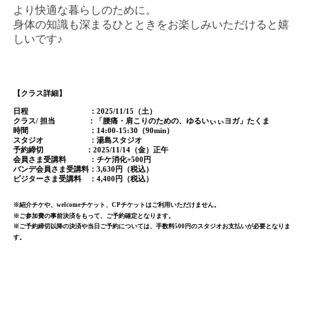
より快適な暮らしのために。
身体の知識も深まるひとときをお楽しみいただけると嬉
しいです♪
【クラス詳細】
日程 ：2025/11/15（土）
クラス/ 担当 ：「腰痛・肩こりのための、ゆるいぃぃヨガ」たくま
時間 ：14:00-15:30（90min）
スタジオ ：湯島スタジオ
予約締切 ：2025/11/14（金）正午
会員さま受講料 ：チケ消化+500円
バンデ会員さま受講料：3,630円（税込）
ビジターさま受講料 ：4,400円（税込）
※紹介チケや、welcomeチケット、CPチケットはご利用いただけません。
※ご参加費の事前決済をもって、ご予約確定となります。
※ご予約締切以降の決済や当日ご予約については、手数料500円のスタジオお支払いが必要となりま
す。