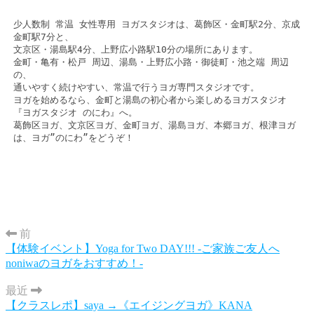
少人数制 常温 女性専用 ヨガスタジオは、葛飾区・金町駅2分、京成
金町駅7分と、

文京区・湯島駅4分、上野広小路駅10分の場所にあります。

金町・亀有・松戸 周辺、湯島・上野広小路・御徒町・池之端 周辺
の、

通いやすく続けやすい、常温で行うヨガ専門スタジオです。

ヨガを始めるなら、金町と湯島の初心者から楽しめるヨガスタジオ
『ヨガスタジオ のにわ』へ。

葛飾区ヨガ、文京区ヨガ、金町ヨガ、湯島ヨガ、本郷ヨガ、根津ヨガ
は、ヨガ”のにわ”をどうぞ！
前
【体験イベント】Yoga for Two DAY!!! -ご家族ご友人へ
noniwaのヨガをおすすめ！-
最近
【クラスレポ】saya →《エイジングヨガ》KANA