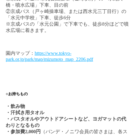
橋・噴水広場」下車、目の前
②京成バス（戸ヶ崎操車場、または西水元三丁目行）の
「水元中学校」下車、徒歩6分
※京成バスの「水元公園」で下車でも、徒歩8分ほどで噴
水広場に着きます。
園内マップ：
https://www.tokyo-
park.or.jp/park/map/mizumoto_map_2206.pdf
○お持ちもの
・飲み物
・汗拭き用タオル
・バスタオルやアウトドアシートなど、ヨガマットの代
わりとなるもの
・参加費2,000円
（バンデ・ノニワ会員の皆さまは、各ス