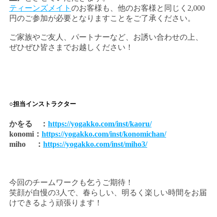
ティーンズメイト
のお客様も、他のお客様と同じく2,000
円のご参加が必要となりますことをご了承ください。
ご家族やご友人、パートナーなど、お誘い合わせの上、
ぜひぜひ皆さまでお越しください！
○担当インストラクター
かをる ：
https://yogakko.com/inst/kaoru/
konomi：
https://yogakko.com/inst/konomichan/
miho ：
https://yogakko.com/inst/miho3/
今回のチームワークも乞うご期待！
笑顔が自慢の3人で、春らしい、明るく楽しい時間をお届
けできるよう頑張ります！