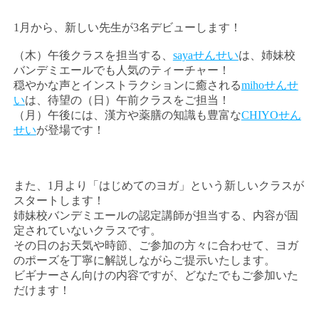
1月から、新しい先生が3名デビューします！
（木）午後クラスを担当する、
sayaせんせい
は、姉妹校
バンデミエールでも人気のティーチャー！
穏やかな声とインストラクションに癒される
mihoせんせ
い
は、待望の（日）午前クラスをご担当！
（月）午後には、漢方や薬膳の知識も豊富な
CHIYOせん
せい
が登場です！
また、1月より「はじめてのヨガ」という新しいクラスが
スタートします！
姉妹校バンデミエールの認定講師が担当する、内容が固
定されていないクラスです。
その日のお天気や時節、ご参加の方々に合わせて、ヨガ
のポーズを丁寧に解説しながらご提示いたします。
ビギナーさん向けの内容ですが、どなたでもご参加いた
だけます！