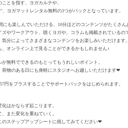
のことを指す、ヨガカルテや、
me”、ヨガマットレンタル無料の3つがパックとなっています。
時間にも楽しんでいただける、10分ほどのコンテンツがたくさん
イズやワークアウト、聴くヨガや、コラムも掲載されているの
、気分によってさまざまなコンテンツをお楽しみいただけます
も、オンライン上で見ることができるかもしれません♪
ルが無料でできるのもとってもうれしいポイント。
、荷物のある日にも身軽にスタジオへお越しいただけます❤︎
57円をプラスすることでサポートパックをはじめられます。
！
変化はかならず起こります。
て、また変化を重ねていく。
このステップアップシートに残してみてください❤︎