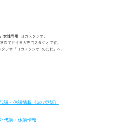
 女性専用 ヨガスタジオ。

常温で行うヨガ専門スタジオです。

タジオ『ヨガスタジオ のにわ』へ。

講・休講情報《4/27更新》
ルと代講・休講情報