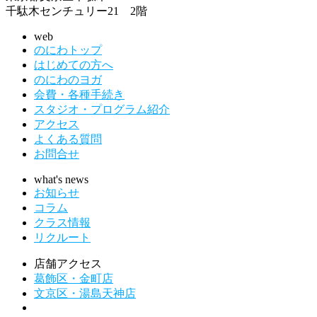
千駄木センチュリー21 2階
web
のにわトップ
はじめての方へ
のにわのヨガ
会費・各種手続き
スタジオ・プログラム紹介
アクセス
よくある質問
お問合せ
what's news
お知らせ
コラム
クラス情報
リクルート
店舗アクセス
葛飾区・金町店
文京区・湯島天神店