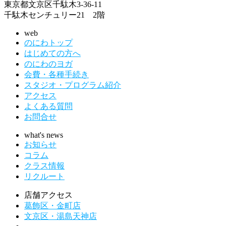
東京都文京区千駄木3-36-11
千駄木センチュリー21 2階
web
のにわトップ
はじめての方へ
のにわのヨガ
会費・各種手続き
スタジオ・プログラム紹介
アクセス
よくある質問
お問合せ
what's news
お知らせ
コラム
クラス情報
リクルート
店舗アクセス
葛飾区・金町店
文京区・湯島天神店