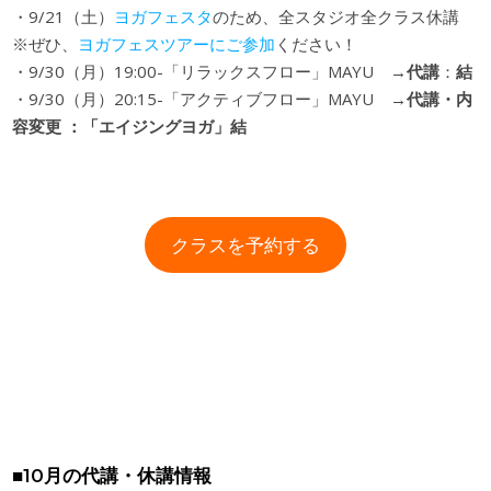
・9/21（土）
ヨガフェスタ
のため、全スタジオ全クラス休講
※ぜひ、
ヨガフェスツアーにご参加
ください！
・9/30（月）19:00-「リラックスフロー」MAYU
→代講
：
結
・9/30（月）20:15-「アクティブフロー」MAYU
→
代講・内
容変更 ：「エイジングヨガ」結
クラスを予約する
■10月の代講・休講情報