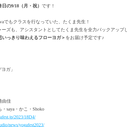
終日の9/18（月・祝）
です！
niwaでもクラスを行なっていた、たくま先生！
ーチャーズも、アシスタントとしてたくま先生を全力バックアップ
思いっきり味わえるフローヨガ＞
をお届け予定です♪
デヨガ」
崎由佳
aya・かこ・Shoko
afest.jp/2023/18D4/
tudio/news/yogafest2023/