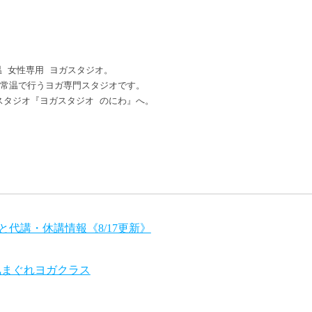
 女性専用 ヨガスタジオ。

常温で行うヨガ専門スタジオです。

タジオ『ヨガスタジオ のにわ』へ。

代講・休講情報《8/17更新》
気まぐれヨガクラス