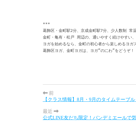
***

葛飾区・金町駅2分、京成金町駅7分、少人数制 常温
金町・亀有・松戸 周辺の、通いやすく続けやすい、
ヨガを始めるなら、金町の初心者から楽しめるヨガス
葛飾区ヨガ、金町ヨガは、ヨガ”のにわ”をどうぞ！
前
【クラス情報】8月・9月のタイムテーブルと
最近
公式LINE友だち限定！バンデミエールで