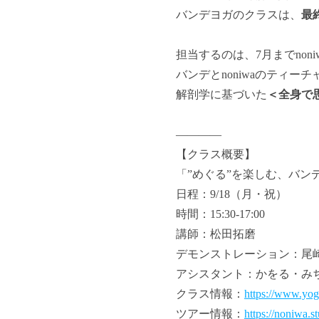
バンデヨガのクラスは、
最
担当するのは、7月までno
バンデとnoniwaのティ
解剖学に基づいた
＜全身で
————
【クラス概要】
「”めぐる”を楽しむ、バン
日程：9/18（月・祝）
時間：15:30-17:00
講師：松田拓磨
デモンストレーション：尾
アシスタント：かをる・みち・s
クラス情報：
https://www.yog
ツアー情報：
https://noniwa.s