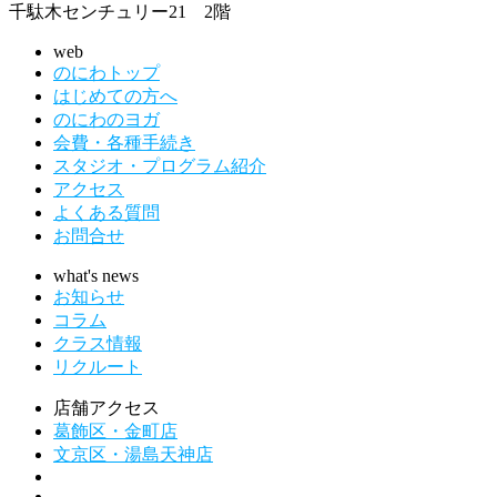
千駄木センチュリー21 2階
web
のにわトップ
はじめての方へ
のにわのヨガ
会費・各種手続き
スタジオ・プログラム紹介
アクセス
よくある質問
お問合せ
what's news
お知らせ
コラム
クラス情報
リクルート
店舗アクセス
葛飾区・金町店
文京区・湯島天神店