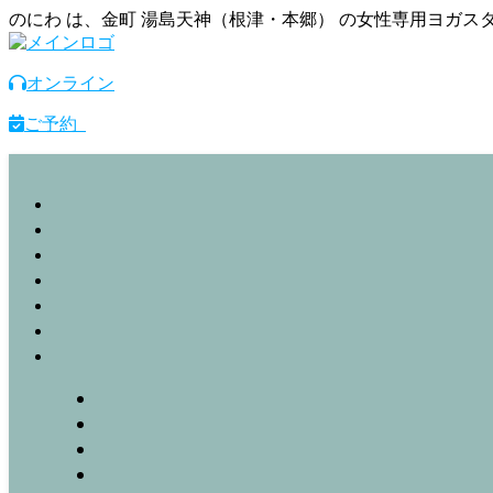
のにわ は、金町 湯島天神（根津・本郷） の女性専用ヨガ
オンライン
ご予約