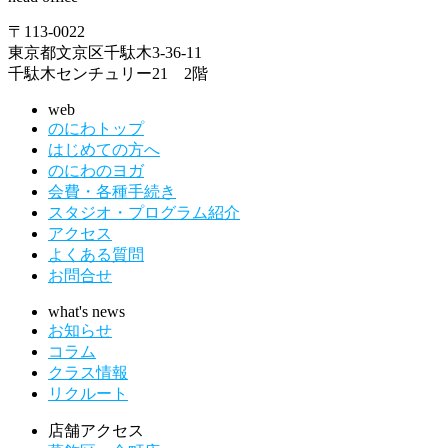
〒113-0022
東京都文京区千駄木3-36-11
千駄木センチュリー21 2階
web
のにわトップ
はじめての方へ
のにわのヨガ
会費・各種手続き
スタジオ・プログラム紹介
アクセス
よくある質問
お問合せ
what's news
お知らせ
コラム
クラス情報
リクルート
店舗アクセス