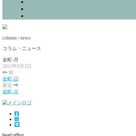
column / news
コラム・ニュース
金町-月
2022年8月2日
前
金町-日
最近
金町-火
head office