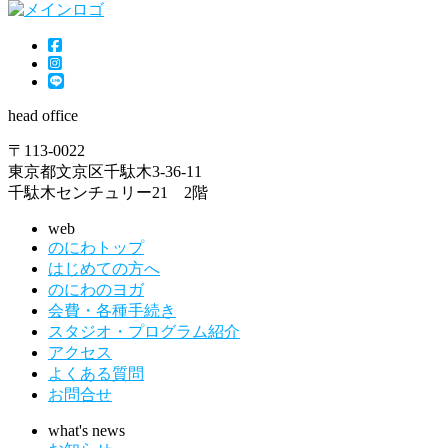
head office
〒113-0022
東京都文京区千駄木3-36-11
千駄木センチュリー21 2階
web
のにわトップ
はじめての方へ
のにわのヨガ
会費・各種手続き
スタジオ・プログラム紹介
アクセス
よくある質問
お問合せ
what's news