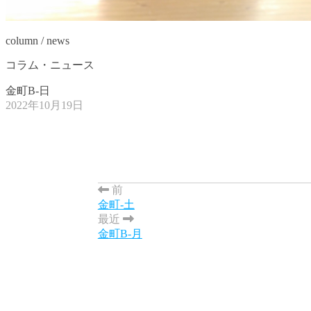
column / news
コラム・ニュース
金町B-日
2022年10月19日
前
金町-土
最近
金町B-月