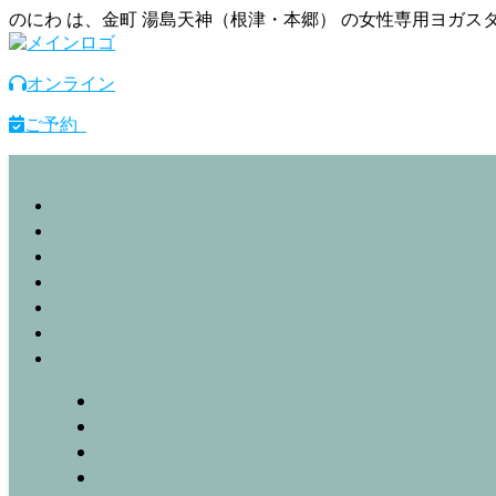
のにわ は、金町 湯島天神（根津・本郷） の女性専用ヨガ
オンライン
ご予約