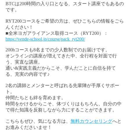
BTCは200時間の入り口となる、スタート講座でもあるの
です。
RYT200コースをご希望の方は、ぜひこちらの情報をごら
んください！
■全米ヨガアライアンス取得コース（RYT200）：
https://vende-school.jp/course/pack_ryt200/
200hコースも8名までの少人数制でのお届けです。
オンラインの講座が増えてきた中、全行程を対面で行
う、実直な講座。
通い&実践主義だからこそ、学んだことに自信を持て
る、充実の内容です♪
2名の講師とメンターと呼ばれる先輩陣が手厚くサポー
ト。
仲間たちとも絆を育めます。
時間をかけるからこそ、体づくりはもちろん、自分の中
で得た知識を反芻しながら力にすることができます。
こちらもぜひ、気になる方は、
無料カウンセリング
へと
お進みくださいませ！